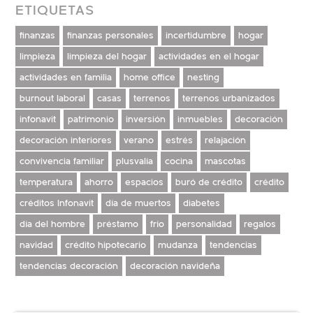
ETIQUETAS
finanzas
finanzas personales
incertidumbre
hogar
limpieza
limpieza del hogar
actividades en el hogar
actividades en familia
home office
nesting
burnout laboral
casas
terrenos
terrenos urbanizados
infonavit
patrimonio
inversión
inmuebles
decoración
decoración interiores
verano
estrés
relajación
convivencia familiar
plusvalía
cocina
mascotas
temperatura
ahorro
espacios
buró de crédito
crédito
créditos Infonavit
día de muertos
diabetes
día del hombre
préstamo
frío
personalidad
regalos
navidad
crédito hipotecario
mudanza
tendencias
tendencias decoración
decoración navideña