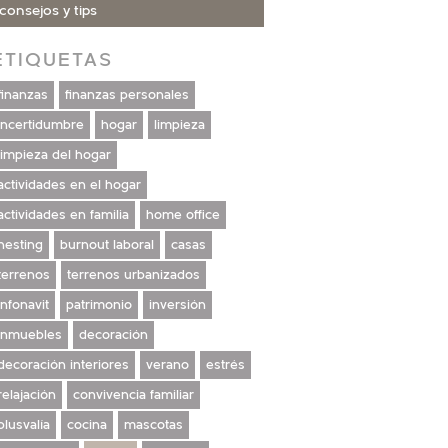
consejos y tips
ETIQUETAS
finanzas
finanzas personales
incertidumbre
hogar
limpieza
limpieza del hogar
actividades en el hogar
actividades en familia
home office
nesting
burnout laboral
casas
terrenos
terrenos urbanizados
infonavit
patrimonio
inversión
inmuebles
decoración
decoración interiores
verano
estrés
relajación
convivencia familiar
plusvalía
cocina
mascotas