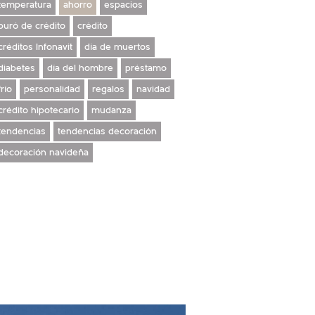
temperatura
ahorro
espacios
buró de crédito
crédito
créditos Infonavit
día de muertos
diabetes
día del hombre
préstamo
frío
personalidad
regalos
navidad
crédito hipotecario
mudanza
tendencias
tendencias decoración
decoración navideña