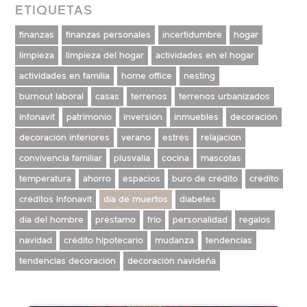
ETIQUETAS
finanzas
finanzas personales
incertidumbre
hogar
limpieza
limpieza del hogar
actividades en el hogar
actividades en familia
home office
nesting
burnout laboral
casas
terrenos
terrenos urbanizados
infonavit
patrimonio
inversión
inmuebles
decoración
decoración interiores
verano
estrés
relajación
convivencia familiar
plusvalía
cocina
mascotas
temperatura
ahorro
espacios
buró de crédito
crédito
créditos Infonavit
día de muertos
diabetes
día del hombre
préstamo
frío
personalidad
regalos
navidad
crédito hipotecario
mudanza
tendencias
tendencias decoración
decoración navideña